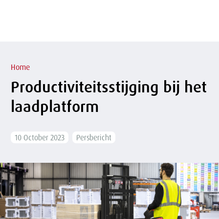
of
sluit
term
sluiten
menu
Overslaan
en naar
de
inhoud
Kruimelpad
gaan
Home
Productiviteitsstijging bij het
laadplatform
10 October 2023
Persbericht