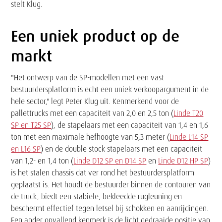
stelt Klug.
Een uniek product op de
markt
"Het ontwerp van de SP-modellen met een vast
bestuurdersplatform is echt een uniek verkoopargument in de
hele sector," legt Peter Klug uit. Kenmerkend voor de
pallettrucks met een capaciteit van 2,0 en 2,5 ton (
Linde T20
SP en T25 SP
), de stapelaars met een capaciteit van 1,4 en 1,6
ton met een maximale hefhoogte van 5,3 meter (
Linde L14 SP
en L16 SP
) en de double stock stapelaars met een capaciteit
van 1,2- en 1,4 ton (
Linde D12 SP en D14 SP
en
Linde D12 HP SP
)
is het stalen chassis dat ver rond het bestuurdersplatform
geplaatst is. Het houdt de bestuurder binnen de contouren van
de truck, biedt een stabiele, bekleedde rugleuning en
beschermt effectief tegen letsel bij schokken en aanrijdingen.
Een ander opvallend kenmerk is de licht gedraaide positie van