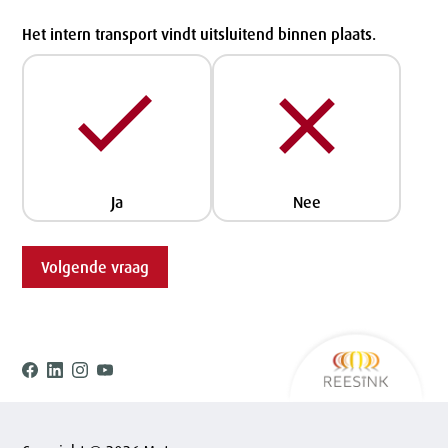
Het intern transport vindt uitsluitend binnen plaats.
Ja
Nee
Volgende vraag
Ree
Facebook
Linkedin
Instagram
Youtube