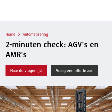
of
sluit
term
sluiten
menu
Overslaan
en naar
de
inhoud
Kruimelpad
gaan
Home
Automatisering
2-minuten check: AGV's en
AMR's
Naar de vragenlijst
Vraag een offerte aan