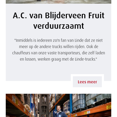
A
A.C. van Blijderveen Fruit
.
verduurzaamt
C
.
"Inmiddels is iedereen zo'n fan van Linde dat ze niet
meer op de andere trucks willen rijden. Ook de
v
chauffeurs van onze vaste transporteurs, die zelf laden
a
en lossen, werken graag met de Linde-trucks."
n
B
Lees meer
l
i
j