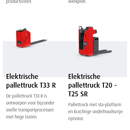
productiviteit.
werkplek.
Elektrische
Elektrische
pallettruck
pallettruck
T33
T20
R
-
T25
SR
Elektrische
Elektrische
pallettruck T33 R
pallettruck T20 -
T25 SR
De pallettruck T33 R is
ontworpen voor bijzonder
Pallettruck met sta-platform
snelle transportprocessen
en krachtige onderhoudsvrije
met hoge lasten.
rijmotor.