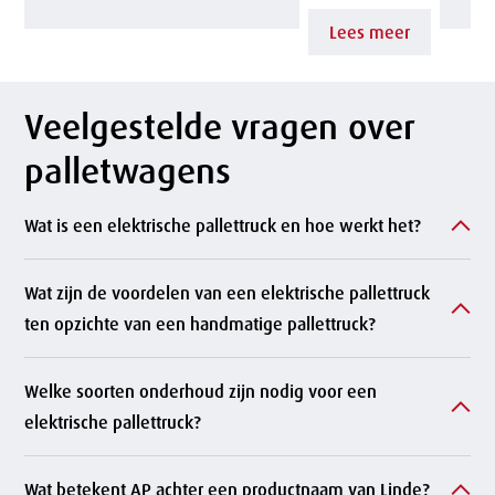
t
L
Lees meer
v
o
e
g
Veelgestelde vragen over
r
i
palletwagens
d
s
Wat is een elektrische pallettruck en hoe werkt het?
u
t
u
i
Wat zijn de voordelen van een elektrische pallettruck
r
ten opzichte van een handmatige pallettruck?
c
z
s
Welke soorten onderhoud zijn nodig voor een
a
g
elektrische pallettruck?
a
e
Wat betekent AP achter een productnaam van Linde?