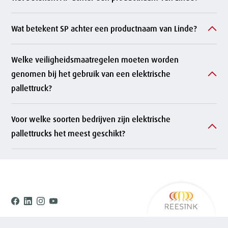
m
e
t
f
Wat betekent SP achter een productnaam van Linde?
t
Welke veiligheidsmaatregelen moeten worden
t
genomen bij het gebruik van een elektrische
o
pallettruck?
p
Voor welke soorten bedrijven zijn elektrische
p
pallettrucks het meest geschikt?
r
i
Ree
o
Facebook
Linkedin
Instagram
Youtube
r