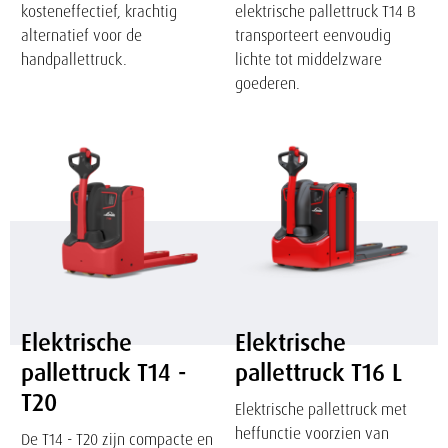
kosteneffectief, krachtig
elektrische pallettruck T14 B
alternatief voor de
transporteert eenvoudig
handpallettruck.
lichte tot middelzware
goederen.
Elektrische
Elektrische
pallettruck
pallettruck
T14
T16
-
L
T20
Elektrische
Elektrische
pallettruck T14 -
pallettruck T16 L
T20
Elektrische pallettruck met
heffunctie voorzien van
De T14 - T20 zijn compacte en