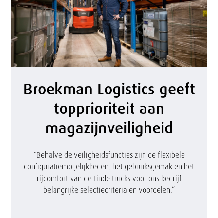
d
e
r
v
B
Broekman Logistics geeft
e
r
topprioriteit aan
e
o
magazijnveiligheid
n
e
F
k
“Behalve de veiligheidsfuncties zijn de flexibele
r
configuratiemogelijkheden, het gebruiksgemak en het
m
rijcomfort van de Linde trucks voor ons bedrijf
u
a
belangrijke selectiecriteria en voordelen.”
i
n