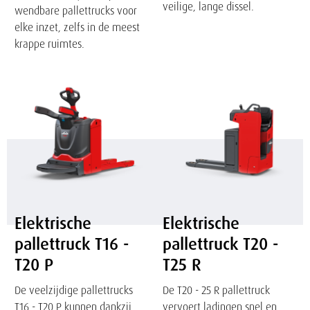
veilige, lange dissel.
wendbare pallettrucks voor
elke inzet, zelfs in de meest
krappe ruimtes.
Elektrische
Elektrische
pallettruck
pallettruck
T16
T20
-
-
T20
T25
P
R
Elektrische
Elektrische
pallettruck T16 -
pallettruck T20 -
T20 P
T25 R
De veelzijdige pallettrucks
De T20 - 25 R pallettruck
T16 - T20 P kunnen dankzij
vervoert ladingen snel en