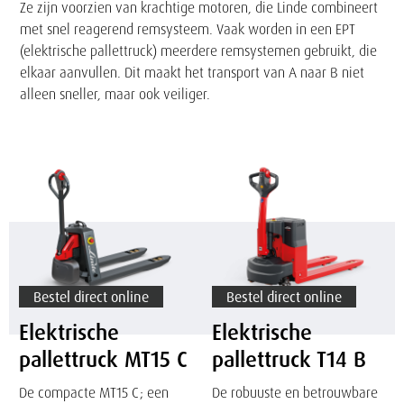
Ze zijn voorzien van krachtige motoren, die Linde combineert
met snel reagerend remsysteem. Vaak worden in een EPT
(elektrische pallettruck) meerdere remsystemen gebruikt, die
elkaar aanvullen. Dit maakt het transport van A naar B niet
alleen sneller, maar ook veiliger.
Elektrische
Elektrische
pallettruck
pallettruck
MT15
T14
C
B
Bestel direct online
Bestel direct online
Elektrische
Elektrische
pallettruck MT15 C
pallettruck T14 B
De compacte MT15 C; een
De robuuste en betrouwbare