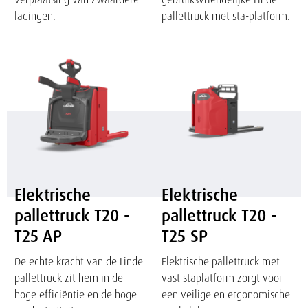
ladingen.
pallettruck met sta-platform.
Elektrische
Elektrische
pallettruck
pallettruck
T20
T20
-
-
T25
T25
AP
SP
Elektrische
Elektrische
pallettruck T20 -
pallettruck T20 -
T25 AP
T25 SP
De echte kracht van de Linde
Elektrische pallettruck met
pallettruck zit hem in de
vast staplatform zorgt voor
hoge efficiëntie en de hoge
een veilige en ergonomische