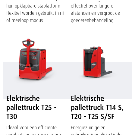
hun opklapbare staplatform
effectief over langere
flexibel worden gebruikt in rij
afstanden en vergroot de
of meeloop modus.
goederenbehandeling.
Elektrische
Elektrische
pallettruck
pallettruck
T25
T14
-
S,
T30
T20
-
T25
S/SF
Elektrische
Elektrische
pallettruck T25 -
pallettruck T14 S,
T30
T20 - T25 S/SF
Ideaal voor een efficiënte
Energiezuinige en
verplaatsing van zwaardere
gebruiksvriendelijke Linde