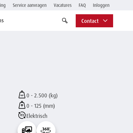
ing
Service aanvragen
Vacatures
FAQ
Inloggen
zoekbalk
zoekterm
ns
Contact
Zoek
openen
indienen
of
op
sluiten
term
0 - 2.500 (kg)
0 - 125 (mm)
Elektrisch