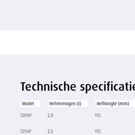
Technische specificati
Model
Hefvermogen (t)
Hefhoogte (mm)
T20AP
2,0
115
T25AP
2,5
115