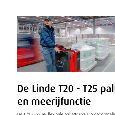
De Linde T20 - T25 pa
Tekst
en meerijfunctie
De T20 - T25 AP flexibele pallettrucks zijn geoptimali