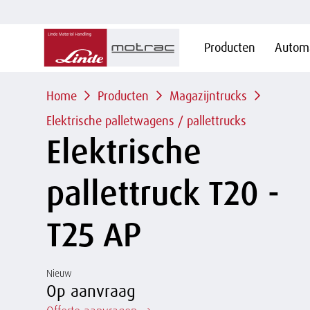
Hoofdnavigatie
Producten
Automa
Overslaan
en naar
de
Kruimelpad
inhoud
Home
Producten
Magazijntrucks
gaan
Elektrische palletwagens / pallettrucks
Elektrische
pallettruck T20 -
T25 AP
Nieuw
Op aanvraag