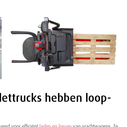
llettrucks hebben loop-
seerd voor efficiënt
laden en lossen
van vrachtwagens. Ze