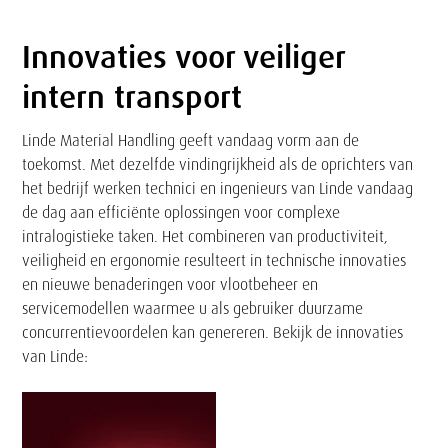
e
r
Innovaties voor
veiliger
Tekst
n
k
intern transport
v
e
Linde Material Handling geeft vandaag vorm aan de
o
n
toekomst. Met dezelfde vindingrijkheid als de oprichters van
o
het bedrijf werken technici en ingenieurs van Linde vandaag
de dag aan efficiënte oplossingen voor complexe
r
intralogistieke taken. Het combineren van productiviteit,
veiligheid en ergonomie resulteert in technische innovaties
v
en nieuwe benaderingen voor vlootbeheer en
e
servicemodellen waarmee u als gebruiker duurzame
concurrentievoordelen kan genereren. Bekijk de innovaties
i
van Linde:
l
i