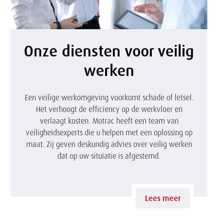
v
o
O
o
Onze diensten voor veilig
n
r
werken
z
v
e
e
Een veilige werkomgeving voorkomt schade of letsel.
Het verhoogt de efficiency op de werkvloer en
d
i
verlaagt kosten. Motrac heeft een team van
i
veiligheidsexperts die u helpen met een oplossing op
l
maat. Zij geven deskundig advies over veilig werken
e
i
dat op uw situiatie is afgestemd.
n
g
s
w
Lees meer
t
e