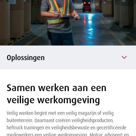
l
s
f
o
n
e
p
o
Oplossingen
Samen werken aan een
Tekst
veilige werkomgeving
Veilig werken begint met een veilig magazijn of veilig
buitenterrein. Daarnaast creëren veiligheidsproducten,
heftruck trainingen en veiligheidsbewuste en gecertificeerde
medewerkers een veilige werkomgeving. Motrac adviseert en