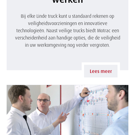
l
e
Bij elke Linde truck kunt u standaard rekenen op
veiligheidsvoorzieningen en innovatieve
p
technologieën. Naast veilige trucks biedt Motrac een
r
verscheidenheid aan handige opties, die de veiligheid
in uw werkomgeving nog verder vergroten.
o
d
Lees meer
u
c
t
e
n