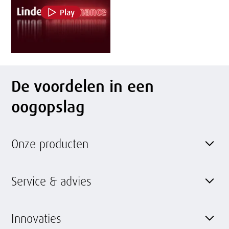
g
Play
w
e
r
De voordelen in een
k
oogopslag
e
n
Onze producten
Service & advies
Innovaties