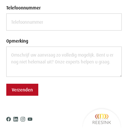
Telefoonnummer
Opmerking
Verzenden
Ree
Facebook
Linkedin
Instagram
Youtube