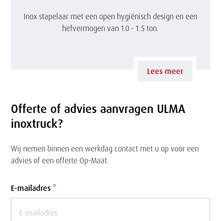
e
M
Inox stapelaar met een open hygiënisch design en een
hefvermogen van 1.0 - 1.5 ton.
l
A
a
E
a
P
Lees meer
r
S
Offerte of advies aanvragen ULMA
r
inoxtruck?
v
Wij nemen binnen een werkdag contact met u op voor een
s
advies of een offerte Op-Maat.
s
Formulier
E-mailadres
*
t
a