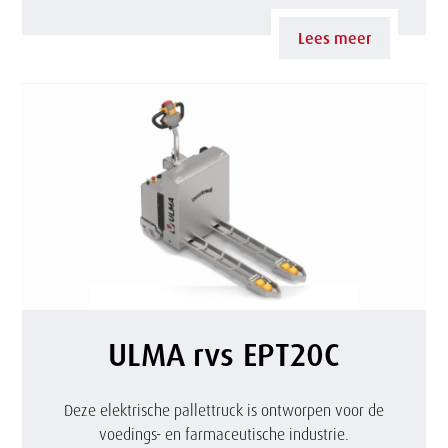
e
X
t
T
Lees meer
t
1
r
0
u
r
c
v
k
s
s
c
U
ULMA rvs EPT20C
h
L
a
M
Deze elektrische pallettruck is ontworpen voor de
voedings- en farmaceutische industrie.
a