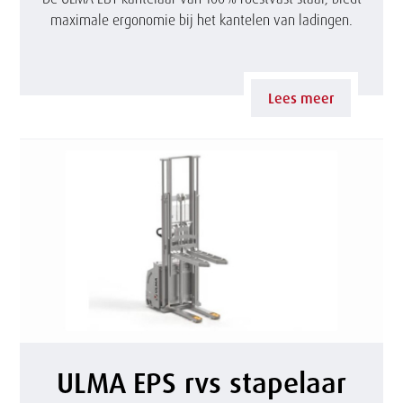
k
maximale ergonomie bij het kantelen van ladingen.
A
E
B
Lees meer
T
r
v
s
k
a
n
U
ULMA EPS rvs stapelaar
t
L