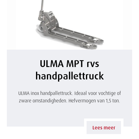
U
ULMA MPT rvs
L
handpallettruck
M
A
ULMA inox handpallettruck. Ideaal voor vochtige of
zware omstandigheden. Hefvermogen van 1,5 ton.
M
P
T
Lees meer