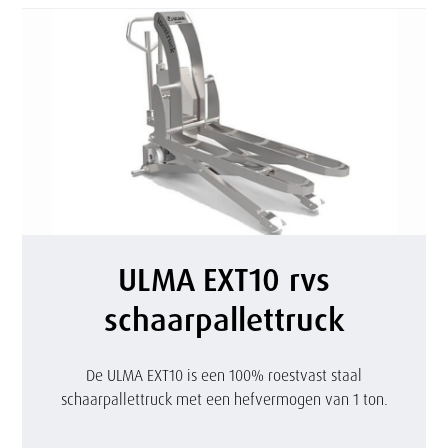
r
v
s
h
a
n
d
U
ULMA EXT10 rvs
p
L
schaarpallettruck
a
M
l
A
De ULMA EXT10 is een 100% roestvast staal
schaarpallettruck met een hefvermogen van 1 ton.
l
E