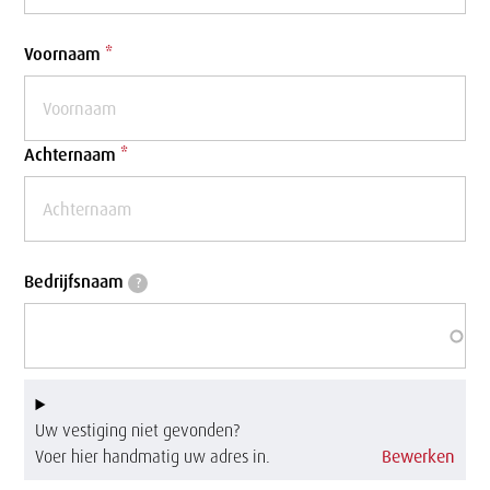
p
Voornaam
*
e
l
a
Achternaam
*
a
r
Bedrijfsnaam
Bedrijfsnaam
?
Uw vestiging niet gevonden?
Voer hier handmatig uw adres in.
Bewerken