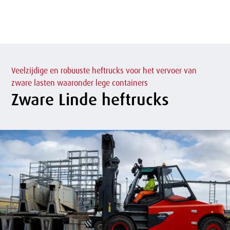
of
sluit
term
sluiten
menu
Overslaan
en naar
de
inhoud
gaan
Veelzijdige en robuuste heftrucks voor het vervoer van
zware lasten waaronder lege containers
Zware Linde heftrucks