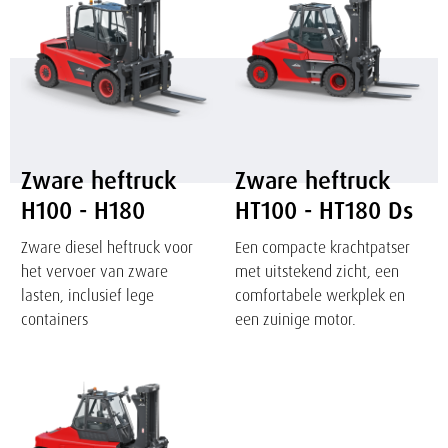
H100
HT100
-
-
H180
HT180
Ds
Zware heftruck
Zware heftruck
H100 - H180
HT100 - HT180 Ds
Zware diesel heftruck voor
Een compacte krachtpatser
het vervoer van zware
met uitstekend zicht, een
lasten, inclusief lege
comfortabele werkplek en
containers
een zuinige motor.
Zware
elektrische
heftruck
E100