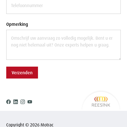
Opmerking
Verzenden
Ree
Facebook
Linkedin
Instagram
Youtube
Copyright © 2026 Motrac