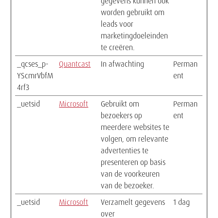
gegevens kunnen ook
worden gebruikt om
leads voor
marketingdoeleinden
te creëren.
_qcses_p-
Quantcast
In afwachting
Perman
YScmrVbfM
ent
4rf3
_uetsid
Microsoft
Gebruikt om
Perman
bezoekers op
ent
meerdere websites te
volgen, om relevante
advertenties te
presenteren op basis
van de voorkeuren
van de bezoeker.
_uetsid
Microsoft
Verzamelt gegevens
1 dag
over