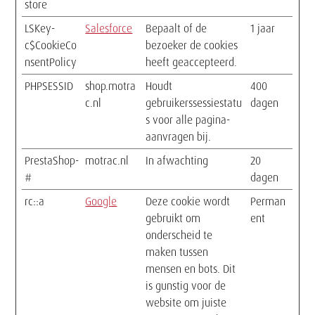
store
LSKey-
Salesforce
Bepaalt of de
1 jaar
c$CookieCo
bezoeker de cookies
nsentPolicy
heeft geaccepteerd.
PHPSESSID
shop.motra
Houdt
400
c.nl
gebruikerssessiestatu
dagen
s voor alle pagina-
aanvragen bij.
PrestaShop-
motrac.nl
In afwachting
20
#
dagen
rc::a
Google
Deze cookie wordt
Perman
gebruikt om
ent
onderscheid te
maken tussen
mensen en bots. Dit
is gunstig voor de
website om juiste