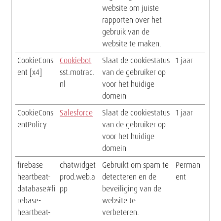
website om juiste
rapporten over het
gebruik van de
website te maken.
CookieCons
Cookiebot
Slaat de cookiestatus
1 jaar
ent [x4]
sst.motrac.
van de gebruiker op
nl
voor het huidige
domein
CookieCons
Salesforce
Slaat de cookiestatus
1 jaar
entPolicy
van de gebruiker op
voor het huidige
domein
firebase-
chatwidget-
Gebruikt om spam te
Perman
heartbeat-
prod.web.a
detecteren en de
ent
database#fi
pp
beveiliging van de
rebase-
website te
heartbeat-
verbeteren.