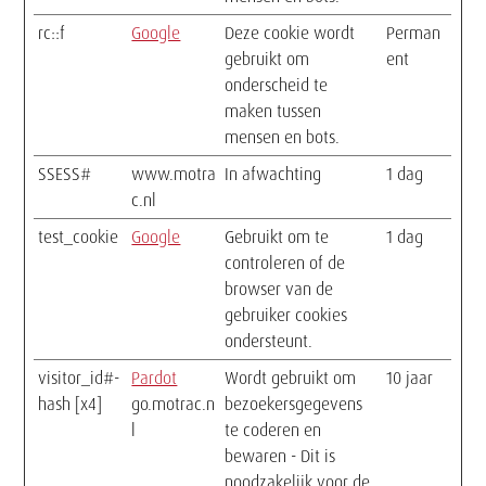
rc::f
Google
Deze cookie wordt
Perman
gebruikt om
ent
onderscheid te
maken tussen
mensen en bots.
SSESS#
www.motra
In afwachting
1 dag
c.nl
test_cookie
Google
Gebruikt om te
1 dag
controleren of de
browser van de
gebruiker cookies
ondersteunt.
visitor_id#-
Pardot
Wordt gebruikt om
10 jaar
hash [x4]
go.motrac.n
bezoekersgegevens
l
te coderen en
bewaren - Dit is
noodzakelijk voor de