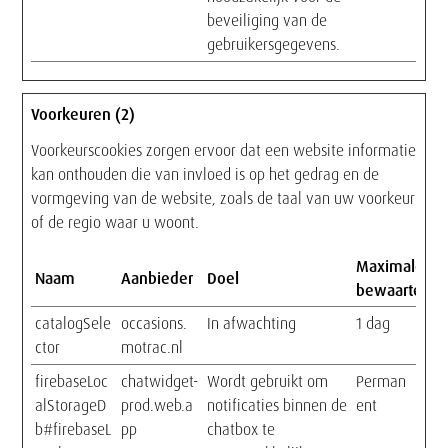
beveiliging van de
gebruikersgegevens.
Voorkeuren (2)
Voorkeurscookies zorgen ervoor dat een website informatie
kan onthouden die van invloed is op het gedrag en de
vormgeving van de website, zoals de taal van uw voorkeur
of de regio waar u woont.
Maximale
Naam
Aanbieder
Doel
bewaartermi
catalogSele
occasions.
In afwachting
1 dag
ctor
motrac.nl
firebaseLoc
chatwidget-
Wordt gebruikt om
Perman
alStorageD
prod.web.a
notificaties binnen de
ent
b#firebaseL
pp
chatbox te