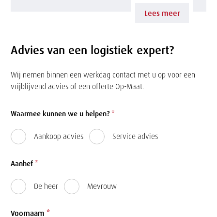
t
L
Lees meer
n
i
i
b
l
Advies van een logistiek expert?
n
e
e
d
d
Wij nemen binnen een werkdag contact met u op voor een
n
vrijblijvend advies of een offerte Op-Maat.
e
r
s
A
Formulier
i
Waarmee kunnen we u helpen?
*
o
G
j
e
Aankoop advies
Service advies
V
f
p
Aanhef
*
'
s
e
De heer
Mevrouw
s
z
l
v
e
Voornaam
*