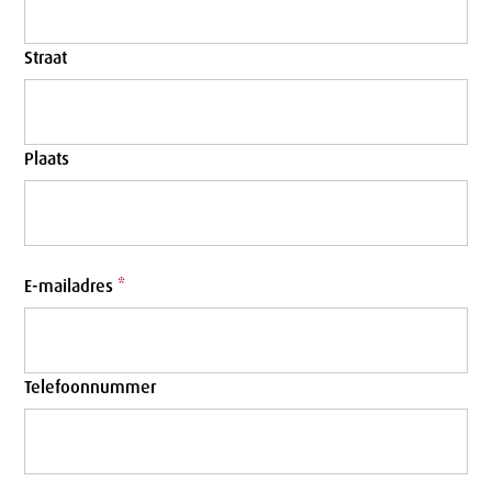
l
e
a
Straat
n
d
Plaats
E-mailadres
*
Telefoonnummer