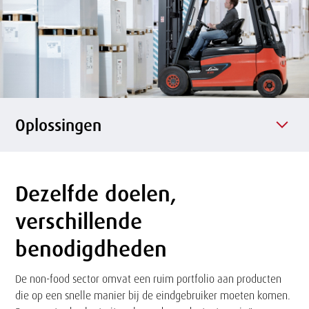
l
s
f
o
n
e
p
o
Oplossingen
Dezelfde doelen,
Tekst
verschillende
benodigdheden
De non-food sector omvat een ruim portfolio aan producten
die op een snelle manier bij de eindgebruiker moeten komen.