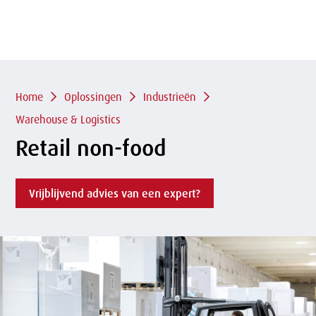
of
sluit
term
sluiten
menu
Overslaan
en naar
de
inhoud
Kruimelpad
gaan
Home
Oplossingen
Industrieën
Warehouse & Logistics
Retail non-food
Vrijblijvend advies van een expert?
m
e
t
i
t
i
u