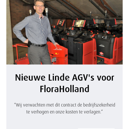
o
v
r
e
k
i
w
l
a
t
l
s
N
i
n
Nieuwe Linde AGV's voor
i
t
e
FloraHolland
e
e
l
u
i
“Wij verwachten met dit contract de bedrijfszekerheid
,
te verhogen en onze kosten te verlagen.”
w
t
s
e
e