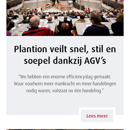
s
t
o
p
P
Plantion veilt snel, stil en
n
l
soepel dankzij AGV’s
i
a
e
n
“We hebben een enorme efficiencyslag gemaakt.
u
Waar voorheen meer mankracht en meer handelingen
t
nodig waren, volstaat nu één handeling.”
w
i
v
o
Lees meer
o
n