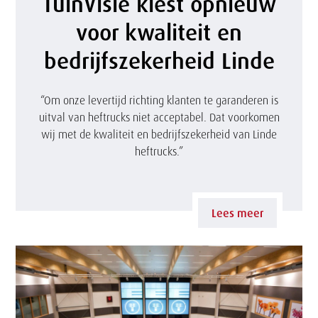
TuinVisie kiest opnieuw
u
voor kwaliteit en
i
bedrijfszekerheid Linde
n
V
“Om onze levertijd richting klanten te garanderen is
uitval van heftrucks niet acceptabel. Dat voorkomen
i
wij met de kwaliteit en bedrijfszekerheid van Linde
s
heftrucks.”
i
e
Lees meer
k
i
e