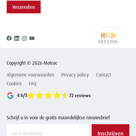
Verzenden
Ree
Facebook
Linkedin
Instagram
Youtube
Copyright © 2026 Motrac
Algemene voorwaarden
Privacy policy
Contact
Cookies
FAQ
4.6/5
72 reviews
Schrijf u in voor de gratis maandelijkse nieuwsbrief
Vul
Inschrijven
uw