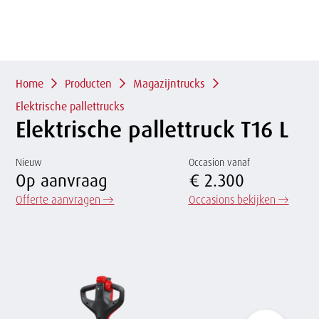
of
sluit
term
sluiten
menu
Overslaan
en naar
de
Kruimelpad
inhoud
Home
Producten
Magazijntrucks
gaan
Elektrische pallettrucks
Elektrische pallettruck T16 L
Nieuw
Occasion vanaf
Op aanvraag
€ 2.300
Offerte aanvragen
→
Occasions bekijken
→