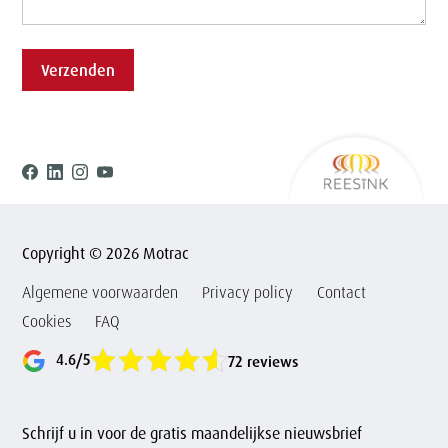
Verzenden
Ree
Facebook
Linkedin
Instagram
Youtube
Copyright © 2026 Motrac
Algemene voorwaarden
Privacy policy
Contact
Cookies
FAQ
4.6/5
72 reviews
Schrijf u in voor de gratis maandelijkse nieuwsbrief