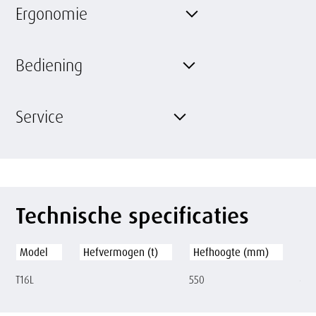
Ergonomie
Bediening
Service
Technische specificaties
Model
Hefvermogen (t)
Hefhoogte (mm)
Ri
T16L
550
6 /