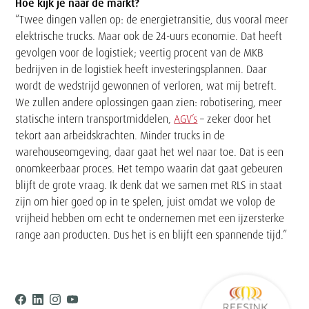
Hoe kijk je naar de markt?
“Twee dingen vallen op: de energietransitie, dus vooral meer
elektrische trucks. Maar ook de 24-uurs economie. Dat heeft
gevolgen voor de logistiek; veertig procent van de MKB
bedrijven in de logistiek heeft investeringsplannen. Daar
wordt de wedstrijd gewonnen of verloren, wat mij betreft.
We zullen andere oplossingen gaan zien: robotisering, meer
statische intern transportmiddelen,
AGV’s
– zeker door het
tekort aan arbeidskrachten. Minder trucks in de
warehouseomgeving, daar gaat het wel naar toe. Dat is een
onomkeerbaar proces. Het tempo waarin dat gaat gebeuren
blijft de grote vraag. Ik denk dat we samen met RLS in staat
zijn om hier goed op in te spelen, juist omdat we volop de
vrijheid hebben om echt te ondernemen met een ijzersterke
range aan producten. Dus het is en blijft een spannende tijd.”
Ree
Facebook
Linkedin
Instagram
Youtube