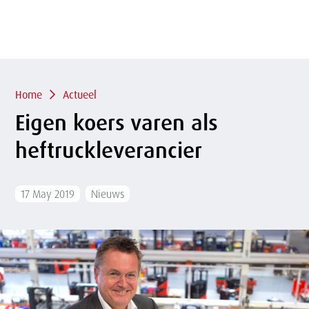
of
sluit
term
sluiten
menu
Overslaan
en naar
de
inhoud
Kruimelpad
gaan
Home
Actueel
Eigen koers varen als
heftruckleverancier
17 May 2019
Nieuws