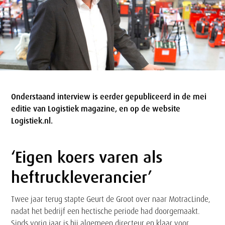
Onderstaand interview is eerder gepubliceerd in de mei
editie van Logistiek magazine, en op de website
Logistiek.nl.
‘Eigen koers varen als
Tekst
heftruckleverancier’
Twee jaar terug stapte Geurt de Groot over naar MotracLinde,
nadat het bedrijf een hectische periode had doorgemaakt.
Sinds vorig jaar is hij algemeen directeur en klaar voor