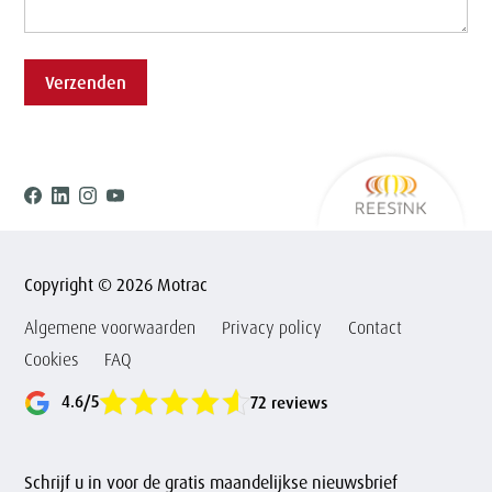
Verzenden
Ree
Facebook
Linkedin
Instagram
Youtube
Copyright © 2026 Motrac
Algemene voorwaarden
Privacy policy
Contact
Cookies
FAQ
4.6/5
72 reviews
Schrijf u in voor de gratis maandelijkse nieuwsbrief