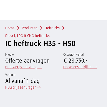
of
sluit
term
sluiten
menu
Overslaan
en naar
de
Kruimelpad
inhoud
Home
Producten
Heftrucks
gaan
Diesel, LPG & CNG heftrucks
IC heftruck H35 - H50
Nieuw
Occasion vanaf
Offerte aanvragen
€ 28.750,-
Nieuwprijs aanvraag
→
Occasions bekijken
→
Verhuur
Al vanaf 1 dag
Huurprijs aanvragen
→