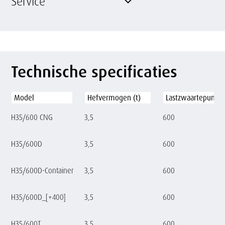
Service
Technische specificaties
Model
Hefvermogen (t)
Lastzwaartepunt 
H35/600 CNG
3,5
600
H35/600D
3,5
600
H35/600D-Container
3,5
600
H35/600D_[+400]
3,5
600
H35/600T
3,5
600