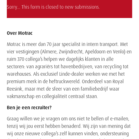
Statusbericht
Sorry… This form is closed to new submissions.
Tekst
Over Motrac
Motrac is meer dan 70 jaar specialist in intern transport. Met
vier vestigingen (Almere, Zwijndrecht, Apeldoorn en Venlo) en
ruim 370 collega’s helpen we dagelijks klanten in alle
sectoren: van agrariërs tot havenbedrijven, van recycling tot
warehouses. Als exclusief Linde-dealer werken we met het
premium merk in de heftruckwereld. Onderdeel van Royal
Reesink, maar met de sfeer van een familiebedrijf waar
vakmanschap en collegialiteit centraal staan.
Ben je een recruiter?
Graag willen we je vragen om ons niet te bellen of e-mailen,
tenzij wij jou eerst hebben benaderd. Wij zijn van mening dat
wij onze nieuwe collega’s zelf kunnen vinden, ondersteuning