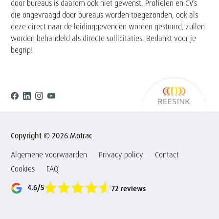
door bureaus is daarom ook niet gewenst. Profielen en CV’s
die ongevraagd door bureaus worden toegezonden, ook als
deze direct naar de leidinggevenden worden gestuurd, zullen
worden behandeld als directe sollicitaties. Bedankt voor je
begrip!
Ree
Facebook
Linkedin
Instagram
Youtube
Copyright © 2026 Motrac
Algemene voorwaarden
Privacy policy
Contact
Cookies
FAQ
4.6/5
72 reviews