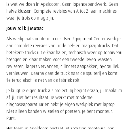
is wat we doen in Apeldoorn. Geen lopendebandwerk. Geen
halve klussen. Complete revisies van A tot Z, aan machines
waar je trots op mag zijn.
Jouw rol bij Motrac
Als werkplaatsmonteur in ons Used Equipment Center werk je
aan complete revisies van Linde hef- en magazijntrucks. Dat
betekent: trucks uit elkaar halen, technisch weer op topniveau
brengen en klaar maken voor een tweede leven. Masten
reviseren, lagers vervangen, cilinders aanpakken, hydrauliek
vernieuwen. Daarna gaat de truck naar de spuiterij en komt
'ie terug alsof 'ie net van de fabriek rolt.
Je krijgt je eigen truck als project. Jij begint eraan, jij maakt 'm
af, jij ziet het resultaat. Je werkt met moderne
diagnoseapparatuur en hebt je eigen werkplek met laptop.
Niet alleen banden wisselen of poetsen. Je bent monteur.
Punt.
Het team in Apeldoorn bestaat uit zo'n tien monteurs, een