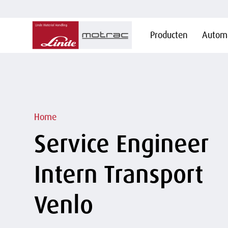
Hoofdnavigatie
Producten
Automa
Overslaan
en naar
de
inhoud
gaan
Kruimelpad
Home
Service Engineer
Intern Transport
Venlo