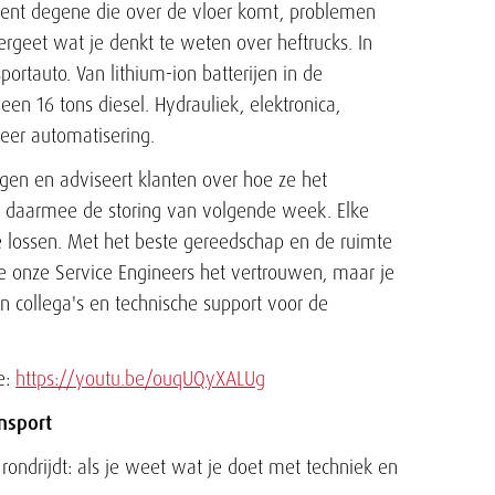
j bent degene die over de vloer komt, problemen
Vergeet wat je denkt te weten over heftrucks. In
rtauto. Van lithium-ion batterijen in de
en 16 tons diesel. Hydrauliek, elektronica,
eer automatisering.
gen en adviseert klanten over hoe ze het
e daarmee de storing van volgende week. Elke
 lossen. Met het beste gereedschap en de ruimte
 onze Service Engineers het vertrouwen, maar je
an collega's en technische support voor de
se:
https://youtu.be/ouqUQyXALUg
ansport
 rondrijdt: als je weet wat je doet met techniek en