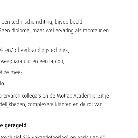
een technische richting, bijvoorbeeld
 Geen diploma, maar wel ervaring als monteur en
ek en/ of verbrandingstechniek;
noseapparatuur en een laptop;
et ze mee;
lo.
a ervaren collega's en de Motrac Academie. Zit je
delijkheden, complexere klanten en de rol van
je geregeld
(exclusief 8% vakantietoeslag) op basis van 40