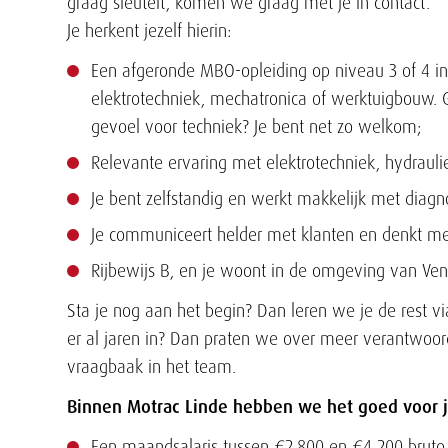
graag sleutelt, komen we graag met je in contact.
Je herkent jezelf hierin:
Een afgeronde MBO-opleiding op niveau 3 of 4 in 
elektrotechniek, mechatronica of werktuigbouw.
gevoel voor techniek? Je bent net zo welkom;
Relevante ervaring met elektrotechniek, hydrauli
Je bent zelfstandig en werkt makkelijk met diag
Je communiceert helder met klanten en denkt m
Rijbewijs B, en je woont in de omgeving van Ven
Sta je nog aan het begin? Dan leren we je de rest vi
er al jaren in? Dan praten we over meer verantwoor
vraagbaak in het team.
Binnen Motrac Linde hebben we het goed voor 
Een maandsalaris tussen €2.800 en €4.200 bruto 