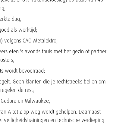
ng;
erkte dag;
goed als werktijd;
n) volgens CAO Metalektro;
rs eten 's avonds thuis met het gezin of partner.
osters;
hts wordt bevoorraad;
egelt. Geen klanten die je rechtstreeks bellen om
 regelen de rest;
 Gedore en Milwaukee;
van A tot Z op weg wordt geholpen. Daarnaast
 veiligheidstrainingen en technische verdieping