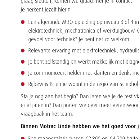
graag sleutelt, komen we graag met je in contact.
Je herkent jezelf hierin:
Een afgeronde MBO-opleiding op niveau 3 of 4 in 
elektrotechniek, mechatronica of werktuigbouw.
gevoel voor techniek? Je bent net zo welkom;
Relevante ervaring met elektrotechniek, hydrauli
Je bent zelfstandig en werkt makkelijk met diag
Je communiceert helder met klanten en denkt m
Rijbewijs B, en je woont in de regio van Schiphol
Sta je nog aan het begin? Dan leren we je de rest vi
er al jaren in? Dan praten we over meer verantwoor
vraagbaak in het team.
Binnen Motrac Linde hebben we het goed voor 
Een maandsalaris tussen €2.800 en €4.200 bruto 