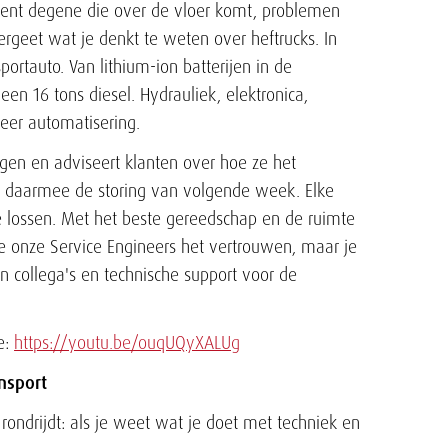
j bent degene die over de vloer komt, problemen
Vergeet wat je denkt te weten over heftrucks. In
rtauto. Van lithium-ion batterijen in de
en 16 tons diesel. Hydrauliek, elektronica,
eer automatisering.
gen en adviseert klanten over hoe ze het
e daarmee de storing van volgende week. Elke
 lossen. Met het beste gereedschap en de ruimte
 onze Service Engineers het vertrouwen, maar je
an collega's en technische support voor de
se:
https://youtu.be/ouqUQyXALUg
ansport
 rondrijdt: als je weet wat je doet met techniek en