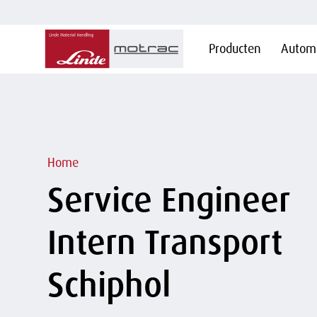
Hoofdnavigatie
Producten
Automa
Overslaan
en naar
de
inhoud
gaan
Kruimelpad
Home
Service Engineer
Intern Transport
Schiphol