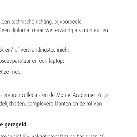
een technische richting, bijvoorbeeld
 Geen diploma, maar wel ervaring als monteur en
ek en/ of verbrandingstechniek;
noseapparatuur en een laptop;
et ze mee;
.
a ervaren collega's en de Motrac Academie. Zit je
delijkheden, complexere klanten en de rol van
je geregeld
(exclusief 8% vakantietoeslag) op basis van 40