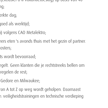
ng;
erkte dag;
goed als werktijd;
n) volgens CAO Metalektro;
rs eten 's avonds thuis met het gezin of partner.
osters;
hts wordt bevoorraad;
egelt. Geen klanten die je rechtstreeks bellen om
 regelen de rest;
 Gedore en Milwaukee;
van A tot Z op weg wordt geholpen. Daarnaast
 veiligheidstrainingen en technische verdieping