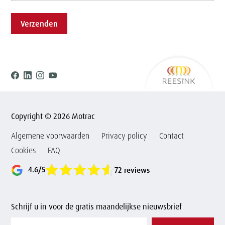
Verzenden
Ree
Facebook
Linkedin
Instagram
Youtube
Copyright © 2026 Motrac
Algemene voorwaarden
Privacy policy
Contact
Cookies
FAQ
4.6/5
72 reviews
Schrijf u in voor de gratis maandelijkse nieuwsbrief
Vul