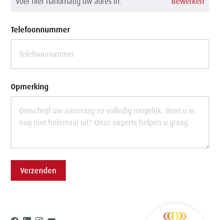
Voer hier handmatig uw adres in.
Bewerken
Telefoonnummer
Opmerking
Verzenden
Ree