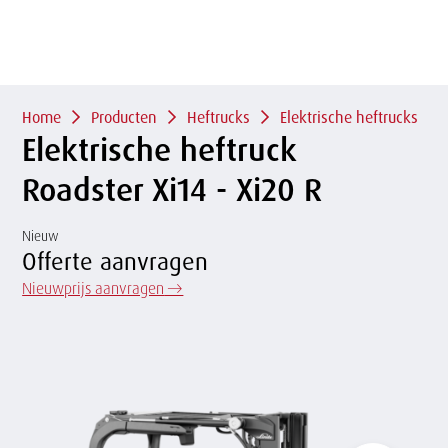
of
sluit
term
sluiten
menu
Overslaan
en naar
de
Kruimelpad
inhoud
Home
Producten
Heftrucks
Elektrische heftrucks
gaan
Elektrische heftruck
Roadster Xi14 - Xi20 R
Nieuw
Offerte aanvragen
Nieuwprijs aanvragen
→