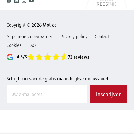
Facebook
Linkedin
Instagram
Youtube
Copyright © 2026 Motrac
Algemene voorwaarden
Privacy policy
Contact
Cookies
FAQ
4.6/5
72 reviews
Schrijf u in voor de gratis maandelijkse nieuwsbrief
Vul
Inschrijven
uw
e-
mailadres
in