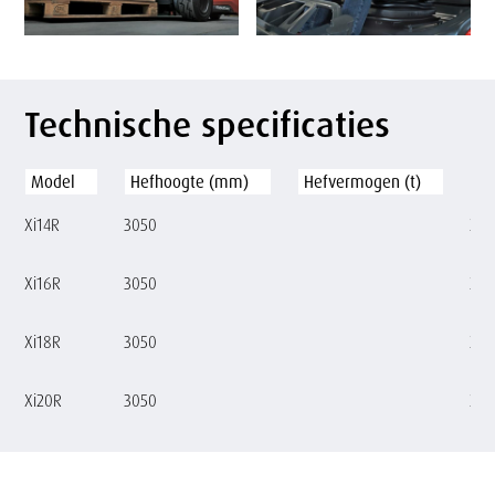
Technische specificaties
Model
Hefhoogte (mm)
Hefvermogen (t)
Ri
Xi14R
3050
20 
Xi16R
3050
20 
Xi18R
3050
20 
Xi20R
3050
20 