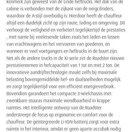
kenmerk zijn geweest van de Linde heftrucks. Het dak van de
cabine is verbonden met de zijkant van de neigcilinders,
waardoor de A-stijl overbodig is. Hierdoor heeft de chauffeur
altijd een duidelijk zicht op zijn route, lading en omgeving. Dit
verhoogt de veiligheid en verbetert tegelijkertijd de prestaties
, met name bij veeleisende taken zoals het laden en lossen
van vrachtwagens en het vervoeren van goederen, én
wanneer er veel voetgangers en heftrucks in de buurt zijn.
Net als de andere trucks in de Xi-serie zet de Roadster nieuwe
prestatienormen in hefcapaciteit van 1 tot en met 2 ton. De
innovatieve aandrijftechnologie maakt zelfs bij maximale
belasting bovengemiddelde hef- en daalsnelheden mogelijk
en zorgt tegelijkertijd voor een efficiënt energieverbruik.
Bovendien garandeert het compacte 3-wielchassis met
zwenkbare stuuras maximale wendbaarheid in krappe
ruimtes. Het intelligente ontwerp van de Roadster
onderstreept de focus op ergonomie en comfort voor de
chauffeur. De geïntegreerde Li-ION-batterij zorgt voor extra
ruimte in het interieur, omdat er geen aparte accubak nodig