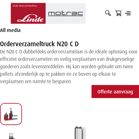
Hoofdnavigatie
zoekbalk
zoekte
open
Zoek
openen
indiene
Overslaan
of
op
en naar
of
All media
de
sluit
term
sluiten
inhoud
menu
gaan
Orderverzameltruck N20 C D
De N20 C D dubbeldeks orderverzamelaar is de ideale oplossing voor
efficiënt orderverzamelen en veilig verplaatsen van drukgevoelige
goederen zoals levensmiddelen. Hij kan worden gebruikt om twee
pallets afzonderlijk op te pakken en ze boven op elkaar te
verplaatsen om ruimte te besparen.
Offerte aanvraag