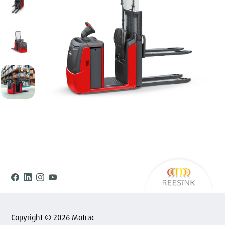
Ree
Facebook
Linkedin
Instagram
Youtube
Copyright © 2026 Motrac