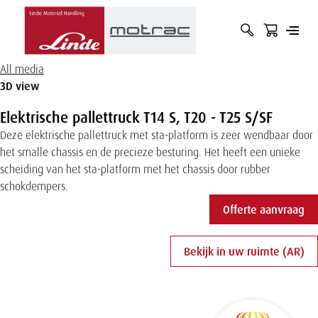
Hoofdnavigatie
zoekbalk
zoekte
open
Zoek
openen
indiene
Overslaan
of
op
en naar
of
All media
de
sluit
term
sluiten
inhoud
3D view
menu
gaan
Elektrische pallettruck T14 S, T20 - T25 S/SF
Deze elektrische pallettruck met sta-platform is zeer wendbaar door
het smalle chassis en de precieze besturing. Het heeft een unieke
scheiding van het sta-platform met het chassis door rubber
schokdempers.
Offerte aanvraag
Bekijk in uw ruimte (AR)
Ree