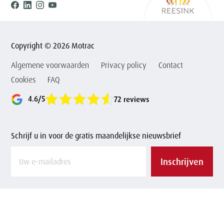
Facebook
Linkedin
Instagram
Youtube
Copyright © 2026 Motrac
Algemene voorwaarden
Privacy policy
Contact
Cookies
FAQ
4.6/5
72 reviews
Schrijf u in voor de gratis maandelijkse nieuwsbrief
Vul
Inschrijven
uw
e-
mailadres
in