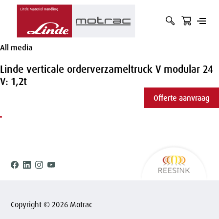
Hoofdnavigatie
zoekbalk
zoekte
open
Zoek
openen
indiene
Overslaan
of
op
en naar
of
All media
de
sluit
term
sluiten
inhoud
menu
gaan
Linde verticale orderverzameltruck V modular 24
V: 1,2t
Offerte aanvraag
Ree
Facebook
Linkedin
Instagram
Youtube
Copyright © 2026 Motrac