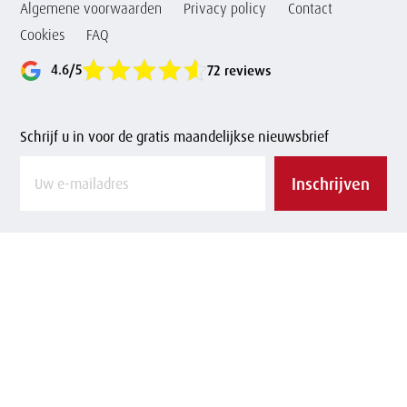
Algemene voorwaarden
Privacy policy
Contact
Cookies
FAQ
4.6/5
72 reviews
Schrijf u in voor de gratis maandelijkse nieuwsbrief
Vul
Inschrijven
uw
e-
mailadres
in