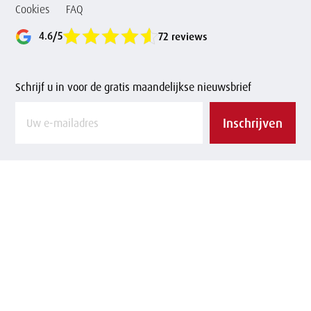
Cookies
FAQ
4.6/5
72 reviews
Schrijf u in voor de gratis maandelijkse nieuwsbrief
Vul
Inschrijven
uw
e-
mailadres
in