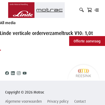
Hoofdnavigatie
zoekbalk
zoekte
open
Zoek
openen
indiene
Overslaan
of
op
en naar
of
All media
de
sluit
term
sluiten
inhoud
menu
gaan
Linde verticale orderverzameltruck V10: 1,0t
Offerte aanvraag
Ree
Facebook
Linkedin
Instagram
Youtube
Copyright © 2026 Motrac
Algemene voorwaarden
Privacy policy
Contact