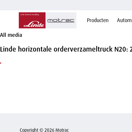
Hoofdnavigatie
Producten
Automa
Overslaan
en naar
de
All media
inhoud
gaan
Linde horizontale orderverzameltruck N20: 2
Copyright © 2026 Motrac