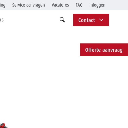
ing
Service aanvragen
Vacatures
FAQ
Inloggen
zoekbalk
zoekterm
ns
Contact
Zoek
openen
indienen
of
op
sluiten
term
Offerte aanvraag