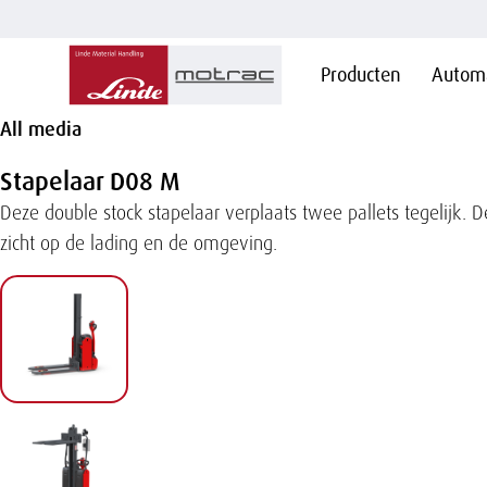
Hoofdnavigatie
Producten
Automa
Overslaan
en naar
de
All media
inhoud
gaan
Stapelaar D08 M
Deze double stock stapelaar verplaats twee pallets tegelijk.
zicht op de lading en de omgeving.