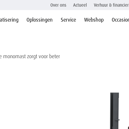
Over ons
Actueel
Verhuur & financier
tisering
Oplossingen
Service
Webshop
Occasio
 De monomast zorgt voor beter