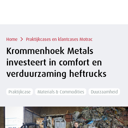
of
sluit
term
sluiten
menu
Overslaan
en naar
de
inhoud
Kruimelpad
gaan
Home
Praktijkcases en klantcases Motrac
Krommenhoek Metals
investeert in comfort en
verduurzaming heftrucks
Praktijkcase
Materials & Commodities
Duurzaamheid