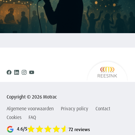
Ree
Facebook
Linkedin
Instagram
Youtube
Copyright © 2026 Motrac
Algemene voorwaarden
Privacy policy
Contact
Cookies
FAQ
4.6/5
72 reviews