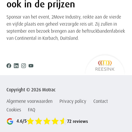
ook in de prijzen
Sponsor van het event, 2Move Industry, reikte aan de vierde
en vijfde plaats een geheel verzorgde reis uit. Zij zullen in
september een bezoek brengen aan de heftruckbandenfabriek
van Continental in Korbach, Duitsland.
Ree
Facebook
Linkedin
Instagram
Youtube
Copyright © 2026 Motrac
Algemene voorwaarden
Privacy policy
Contact
Cookies
FAQ
4.6/5
72 reviews