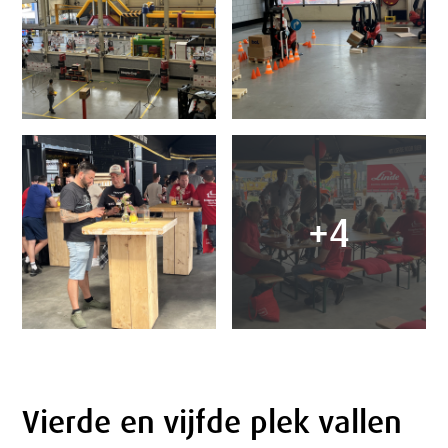
+4
Vierde en vijfde plek vallen
Tekst