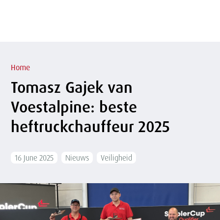
of
sluit
term
sluiten
menu
Overslaan
en naar
de
inhoud
Kruimelpad
gaan
Home
Tomasz Gajek van
Voestalpine: beste
heftruckchauffeur 2025
16 June 2025
Nieuws
Veiligheid