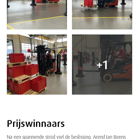
+1
Prijswinnaars
Tekst
Na een spannende strijd viel de beslissing. Arend Jan Beens