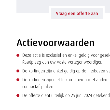
n
E
Vraag een offerte aan
d
1
i
6
Actievoorwaarden
Tekst
n
-
g
Deze actie is exclusief en enkel geldig voor ges
E
Raadpleeg dan uw vaste vertegenwoordiger.
s
2
De kortingen zijn enkel geldig op de hierboven 
h
De kortingen zijn niet te combineren met andere 
0
contractafspraken.
e
E
De offerte dient uiterlijk op 25 juni 2024 getekend 
f
V