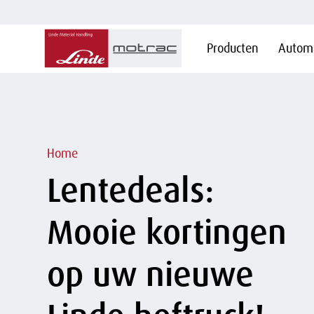
Hoofdnavigatie
Producten
Automa
Overslaan
en naar
de
inhoud
gaan
Kruimelpad
Home
Lentedeals:
Mooie kortingen
op uw nieuwe