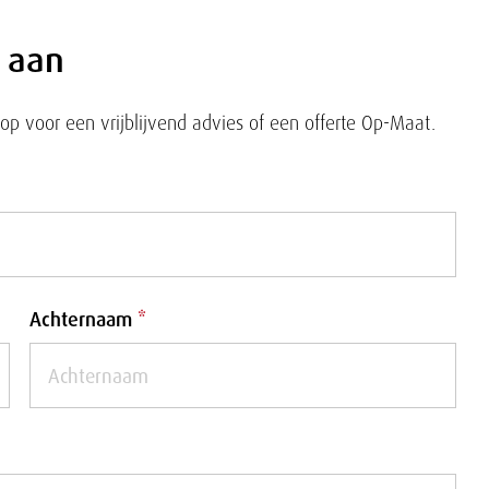
t
2
e aan
r
0
 voor een vrijblijvend advies of een offerte Op-Maat.
u
-
c
X
k
3
s
5
Achternaam
*
H
3
5