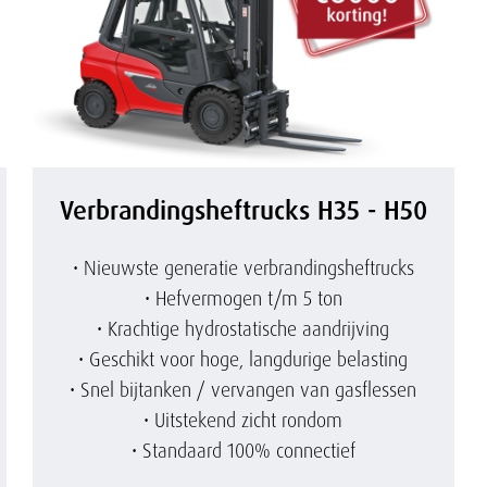
e
h
e
V
f
Verbrandingsheftrucks H35 - H50
e
t
• Nieuwste generatie verbrandingsheftrucks
r
r
• Hefvermogen t/m 5 ton
• Krachtige hydrostatische aandrijving
b
u
• Geschikt voor hoge, langdurige belasting
• Snel bijtanken / vervangen van gasflessen
r
c
• Uitstekend zicht rondom
• Standaard 100% connectief
a
k