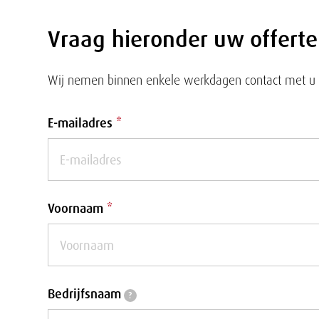
t
O
Vraag hieronder uw offert
r
Wij nemen binnen enkele werkdagen contact met u op
u
Formulier
c
E-mailadres
*
k
s
Voornaam
*
H
2
Bedrijfsnaam
Bedrijfsnaam
?
0