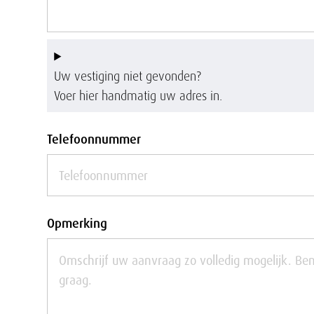
-
H
Uw vestiging niet gevonden?
3
Voer hier handmatig uw adres in.
5
Telefoonnummer
Opmerking