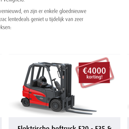
g vernieuwd, en zijn er enkele gloednieuwe
c lentedeals geniet u tijdelijk van zeer
eksen:
E
Elektrische heftruck E20 - E35 &