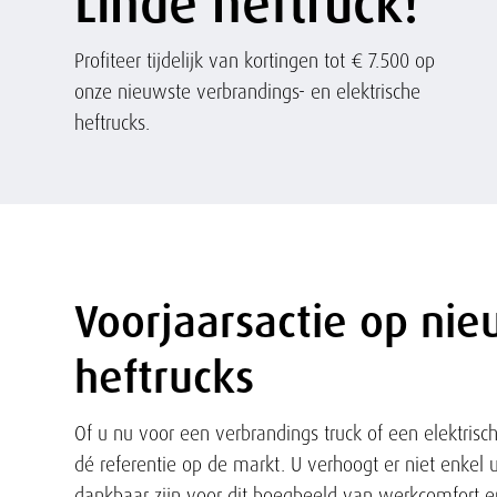
Linde heftruck!
Header
Profiteer tijdelijk van kortingen tot € 7.500 op
Tekst
onze nieuwste verbrandings- en elektrische
heftrucks.
Voorjaarsactie op nie
Tekst
heftrucks
Of u nu voor
een verbrandings truck of een e
lektrisc
dé referentie op de markt. U verhoogt er niet enkel 
dankbaar zijn voor dit boegbeeld van werkcomfort en