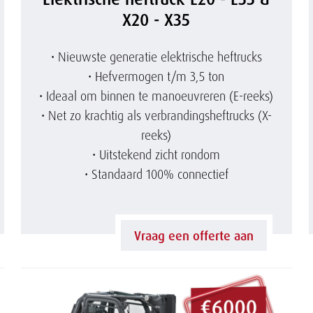
l
X20 - X35
e
• Nieuwste generatie elektrische heftrucks
• Hefvermogen t/m 3,5 ton
k
• Ideaal om binnen te manoeuvreren (E-reeks)
• Net zo krachtig als verbrandingsheftrucks (X-
t
reeks)
r
• Uitstekend zicht rondom
• Standaard 100% connectief
i
s
Vraag een offerte aan
c
h