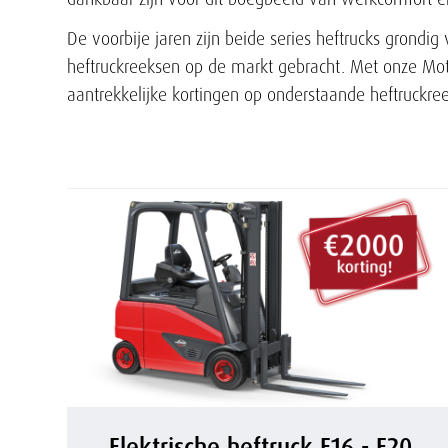
De voorbije jaren zijn beide series heftrucks grondi
heftruckreeksen op de markt gebracht. Met onze Motra
aantrekkelijke kortingen op onderstaande heftruckre
E
Elektrische heftruck E16 - E20