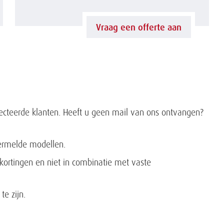
n
E
Vraag een offerte aan
d
2
i
0
n
-
g
electeerde klanten. Heeft u geen mail van ons ontvangen?
E
s
3
vermelde modellen.
h
kortingen en niet in combinatie met vaste
5
e
&
te zijn.
f
X