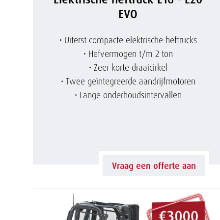
l
EVO
e
• Uiterst compacte elektrische heftrucks
• Hefvermogen t/m 2 ton
k
• Zeer korte draaicirkel
• Twee geïntegreerde aandrijfmotoren
t
• Lange onderhoudsintervallen
r
i
s
Vraag een offerte aan
c
h