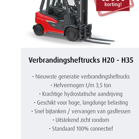
e
h
e
V
f
Verbrandingsheftrucks H20 - H35
e
t
• Nieuwste generatie verbrandingsheftrucks
r
r
• Hefvermogen t/m 3,5 ton
• Krachtige hydrostatische aandrijving
b
u
• Geschikt voor hoge, langdurige belasting
• Snel bijtanken / vervangen van gasflessen
r
c
• Uitstekend zicht rondom
• Standaard 100% connectief
a
k