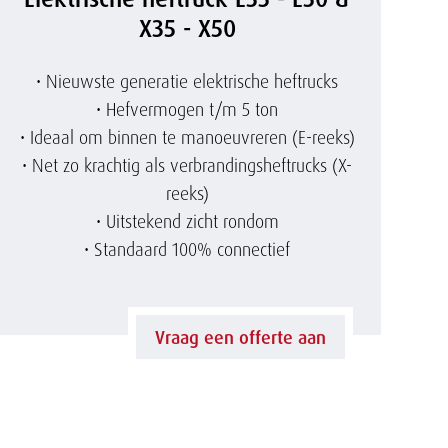
l
X35 - X50
e
• Nieuwste generatie elektrische heftrucks
• Hefvermogen t/m 5 ton
k
• Ideaal om binnen te manoeuvreren (E-reeks)
• Net zo krachtig als verbrandingsheftrucks (X-
t
reeks)
r
• Uitstekend zicht rondom
• Standaard 100% connectief
i
s
Vraag een offerte aan
c
h