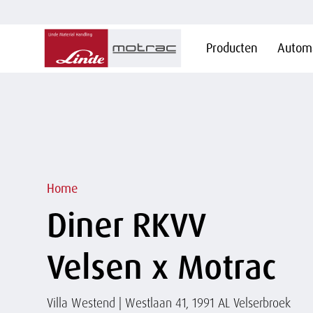
Hoofdnavigatie
Producten
Automa
Overslaan
en naar
de
inhoud
gaan
Kruimelpad
Home
Diner RKVV
Velsen x Motrac
Header
Villa Westend | Westlaan 41, 1991 AL Velserbroek