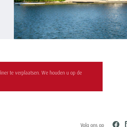
iner te verplaatsen. We houden u op de
Volg ons op
Faceb