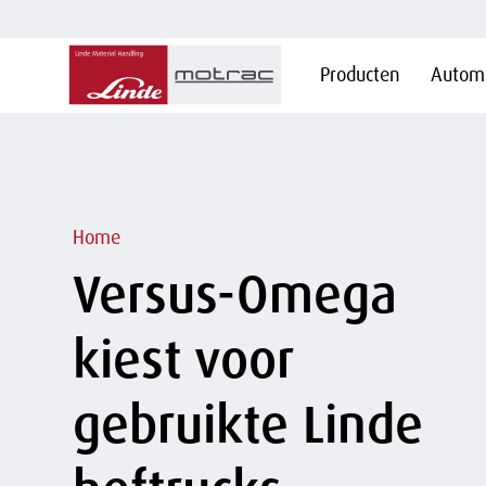
Hoofdnavigatie
Producten
Automa
Overslaan
en naar
de
inhoud
gaan
Kruimelpad
Home
Versus-Omega
kiest voor
gebruikte Linde