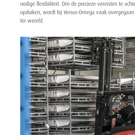
nodige flexibiliteit. Om de precieze vereisten te ac
opduiken, wordt bij Versus-Omega vaak overgegaan t
ter wereld.