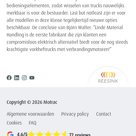
bedieningselementen, zodat wisselen van trucks nauwelijks
merkbaar is voor de bestuurder. Last but notleast zijn er voor
alle modellen in deze klasse tegelijkertijd nieuwe opties
beschikbaar. De conclusie van Björn Walter: “Linde Material
Handling is de eerste fabrikant die zijn klanten een
compromisloos elektrisch alternatief biedt voor de nog steeds
krachtigste vorkheftrucks met verbrandingsmotoren!”
Ree
Facebook
Linkedin
Instagram
Youtube
Copyright © 2026 Motrac
Algemene voorwaarden
Privacy policy
Contact
Cookies
FAQ
4.6/5
72 reviews