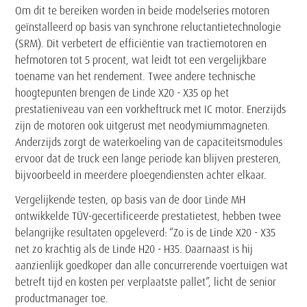
Om dit te bereiken worden in beide modelseries motoren
geïnstalleerd op basis van synchrone reluctantietechnologie
(SRM). Dit verbetert de efficiëntie van tractiemotoren en
hefmotoren tot 5 procent, wat leidt tot een vergelijkbare
toename van het rendement. Twee andere technische
hoogtepunten brengen de Linde X20 - X35 op het
prestatieniveau van een vorkheftruck met IC motor. Enerzijds
zijn de motoren ook uitgerust met neodymiummagneten.
Anderzijds zorgt de waterkoeling van de capaciteitsmodules
ervoor dat de truck een lange periode kan blijven presteren,
bijvoorbeeld in meerdere ploegendiensten achter elkaar.
Vergelijkende testen, op basis van de door Linde MH
ontwikkelde TÜV-gecertificeerde prestatietest, hebben twee
belangrijke resultaten opgeleverd: “Zo is de Linde X20 - X35
net zo krachtig als de Linde H20 - H35. Daarnaast is hij
aanzienlijk goedkoper dan alle concurrerende voertuigen wat
betreft tijd en kosten per verplaatste pallet”, licht de senior
productmanager toe.