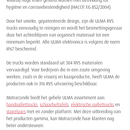
waarbij hoge eisen gesteld worden met betrekking tot
hygiëne en corrosiebestendigheid (HACCP, EG 852/2004).
Door het unieke, gepatenteerde design, zijn de ULMA RVS
trucks eenvoudig te reinigen en wordt het besmettingsgevaar
door het achterblijven van organisch materiaal tot een
minimum beperkt. Alle ULMA elektronica is volgens de norm
IP67 beschermd.
De trucks worden standaard uit 304 RVS materialen
vervaardigd. Voor bedrijven die in een zoute omgeving
werken, zoals in de visserij en kaasproductie, heeft ULMA de
producten ook in 316 RVS uitvoering beschikbaar.
MotracLinde biedt het gehele ULMA assortiment aan:
handpallettrucks
,
schaarheftafels
,
elektrische pallettrucks
en
stapelaars
met en zonder platform. Met deze uitbreiding van
het producten gamma, kan MotracLinde haar klanten nog
beter ondersteunen.