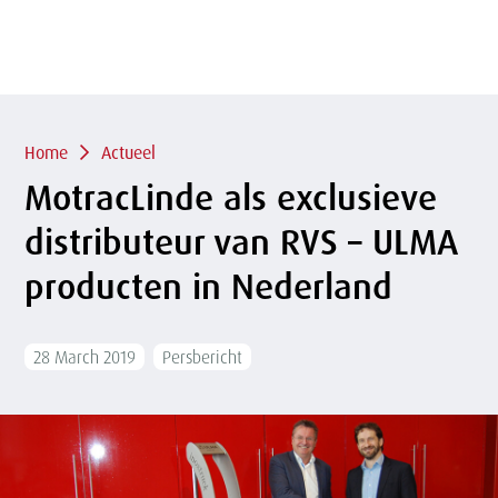
of
sluit
term
sluiten
menu
Overslaan
en naar
de
inhoud
Kruimelpad
gaan
Home
Actueel
MotracLinde als exclusieve
distributeur van RVS – ULMA
producten in Nederland
28 March 2019
Persbericht