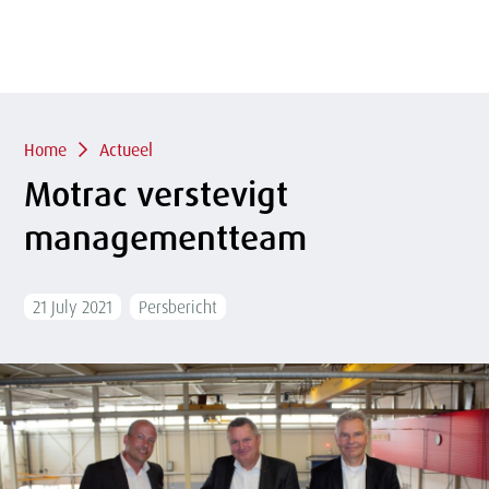
of
sluit
term
sluiten
menu
Overslaan
en naar
de
inhoud
Kruimelpad
gaan
Home
Actueel
Motrac verstevigt
managementteam
21 July 2021
Persbericht