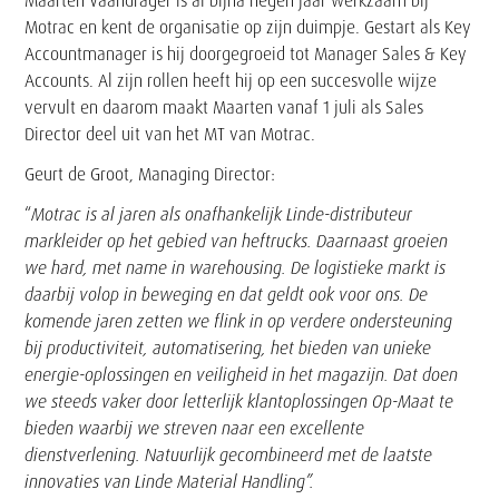
Maarten Vaandrager is al bijna negen jaar werkzaam bij
Motrac en kent de organisatie op zijn duimpje. Gestart als Key
Accountmanager is hij doorgegroeid tot Manager Sales & Key
Accounts. Al zijn rollen heeft hij op een succesvolle wijze
vervult en daarom maakt Maarten vanaf 1 juli als Sales
Director deel uit van het MT van Motrac.
Geurt de Groot, Managing Director:
“
Motrac is al jaren als onafhankelijk Linde-distributeur
markleider op het gebied van heftrucks. Daarnaast groeien
we hard, met name in warehousing. De logistieke markt is
daarbij volop in beweging en dat geldt ook voor ons. De
komende jaren zetten we flink in op verdere ondersteuning
bij productiviteit, automatisering, het bieden van unieke
energie-oplossingen en veiligheid in het magazijn. Dat doen
we steeds vaker door letterlijk klantoplossingen Op-Maat te
bieden waarbij we streven naar een excellente
dienstverlening. Natuurlijk gecombineerd met de laatste
innovaties van Linde Material Handling”.