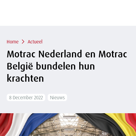
of
sluit
term
sluiten
menu
Overslaan
en naar
de
inhoud
Kruimelpad
gaan
Home
Actueel
Motrac Nederland en Motrac
België bundelen hun
krachten
8 December 2022
Nieuws