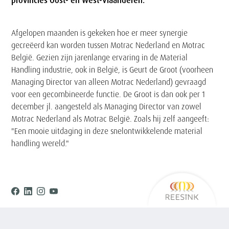
provincies Oost- en West-Vlaanderen.
Tekst
Afgelopen maanden is gekeken hoe er meer synergie
gecreëerd kan worden tussen Motrac Nederland en Motrac
België.
Gezien zijn jarenlange ervaring in de Material
Handling industrie, ook in België, is Geurt de Groot (voorheen
Managing Director van alleen Motrac Nederland) gevraagd
voor een gecombineerde functie. De Groot is dan ook per 1
december jl. aangesteld als Managing Director van zowel
Motrac Nederland als Motrac België. Zoals hij zelf aangeeft:
"Een mooie uitdaging in deze snelontwikkelende material
handling wereld."
Ree
Facebook
Linkedin
Instagram
Youtube