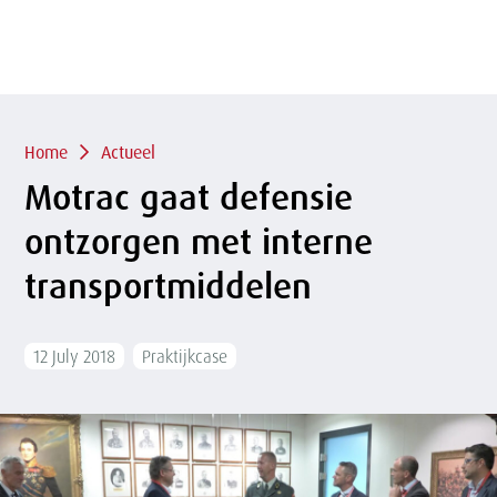
of
sluit
term
sluiten
menu
Overslaan
en naar
de
inhoud
Kruimelpad
gaan
Home
Actueel
Motrac gaat defensie
ontzorgen met interne
transportmiddelen
12 July 2018
Praktijkcase