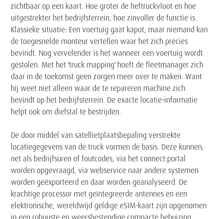
zichtbaar op een kaart. Hoe groter de heftruckvloot en hoe
uitgestrekter het bedrijfsterrein, hoe zinvoller de functie is.
Klassieke situatie: Een voertuig gaat kapot, maar niemand kan
de toegesnelde monteur vertellen waar het zich precies
bevindt. Nog vervelender is het wanneer een voertuig wordt
gestolen. Met het 'truck mapping' hoeft de fleetmanager zich
daar in de toekomst geen zorgen meer over te maken. Want
hij weet niet alleen waar de te repareren machine zich
bevindt op het bedrijfsterrein. De exacte locatie-informatie
helpt ook om diefstal te bestrijden.
De door middel van satellietplaatsbepaling verstrekte
locatiegegevens van de truck vormen de basis. Deze kunnen,
net als bedrijfsuren of foutcodes, via het connect:portal
worden opgevraagd, via webservice naar andere systemen
worden geëxporteerd en daar worden geanalyseerd. De
krachtige processor met geïntegreerde antennes en een
elektronische, wereldwijd geldige eSIM-kaart zijn opgenomen
in een robuuste en weersbestendige compacte behuizing.