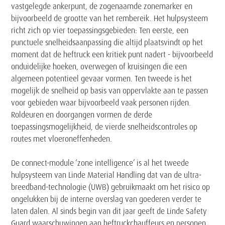
vastgelegde ankerpunt, de zogenaamde zonemarker en
bijvoorbeeld de grootte van het rembereik. Het hulpsysteem
richt zich op vier toepassingsgebieden: Ten eerste, een
punctuele snelheidsaanpassing die altijd plaatsvindt op het
moment dat de heftruck een kritiek punt nadert - bijvoorbeeld
onduidelijke hoeken, overwegen of kruisingen die een
algemeen potentieel gevaar vormen. Ten tweede is het
mogelijk de snelheid op basis van oppervlakte aan te passen
voor gebieden waar bijvoorbeeld vaak personen rijden.
Roldeuren en doorgangen vormen de derde
toepassingsmogelijkheid, de vierde snelheidscontroles op
routes met vloeroneffenheden.
De connect-module ‘zone intelligence’ is al het tweede
hulpsysteem van Linde Material Handling dat van de ultra-
breedband-technologie (UWB) gebruikmaakt om het risico op
ongelukken bij de interne overslag van goederen verder te
laten dalen. Al sinds begin van dit jaar geeft de Linde Safety
Guard waarschuwingen aan heftruckchauffeurs en personen