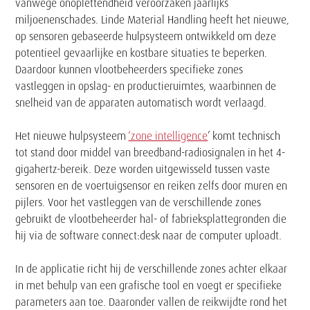
vanwege onoplettendheid veroorzaken jaarlijks
miljoenenschades. Linde Material Handling heeft het nieuwe,
op sensoren gebaseerde hulpsysteem ontwikkeld om deze
potentieel gevaarlijke en kostbare situaties te beperken.
Daardoor kunnen vlootbeheerders specifieke zones
vastleggen in opslag- en productieruimtes, waarbinnen de
snelheid van de apparaten automatisch wordt verlaagd.
Het nieuwe hulpsysteem
‘zone intelligence
’ komt technisch
tot stand door middel van breedband-radiosignalen in het 4-
gigahertz-bereik. Deze worden uitgewisseld tussen vaste
sensoren en de voertuigsensor en reiken zelfs door muren en
pijlers. Voor het vastleggen van de verschillende zones
gebruikt de vlootbeheerder hal- of fabrieksplattegronden die
hij via de software connect:desk naar de computer uploadt.
In de applicatie richt hij de verschillende zones achter elkaar
in met behulp van een grafische tool en voegt er specifieke
parameters aan toe. Daaronder vallen de reikwijdte rond het