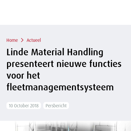
of
sluit
term
sluiten
menu
Overslaan
en naar
de
inhoud
Kruimelpad
gaan
Home
Actueel
Linde Material Handling
presenteert nieuwe functies
voor het
fleetmanagementsysteem
10 October 2018
Persbericht