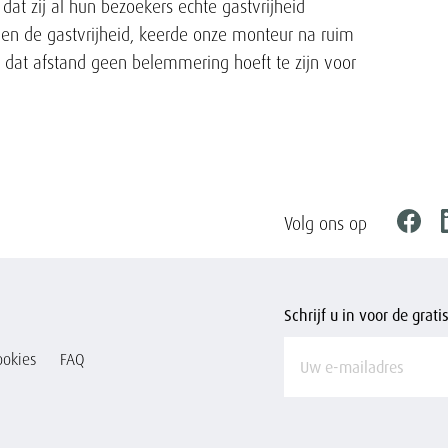
at zij al hun bezoekers echte gastvrijheid
en de gastvrijheid, keerde onze monteur na ruim
j dat afstand geen belemmering hoeft te zijn voor
Volg ons op
Faceb
Schrijf u in voor de grat
Vul
ookies
FAQ
uw
e-
mailadres
in