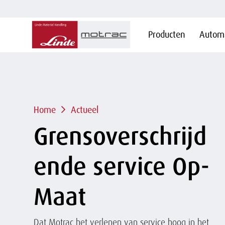
Hoofdnavigatie
Producten
Automa
Overslaan
en naar
de
inhoud
gaan
Kruimelpad
Home
Actueel
Grensoverschrijd
ende service Op-
Maat
Dat Motrac het verlenen van service hoog in het