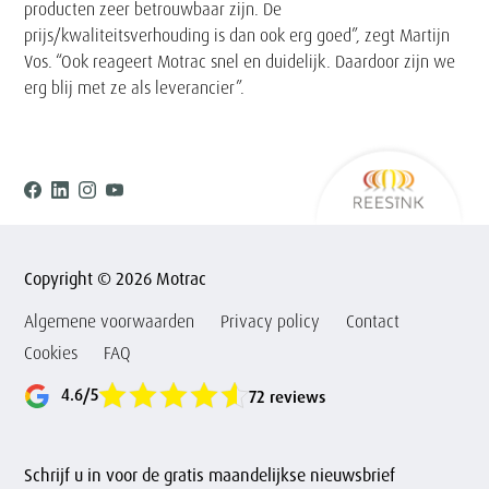
producten zeer betrouwbaar zijn. De
prijs/kwaliteitsverhouding is dan ook erg goed”, zegt Martijn
Vos. “Ook reageert Motrac snel en duidelijk. Daardoor zijn we
erg blij met ze als leverancier”.
Ree
Facebook
Linkedin
Instagram
Youtube
Copyright © 2026 Motrac
Algemene voorwaarden
Privacy policy
Contact
Cookies
FAQ
4.6/5
72 reviews
Schrijf u in voor de gratis maandelijkse nieuwsbrief