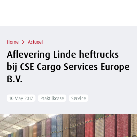
of
sluit
term
sluiten
menu
Overslaan
en naar
de
inhoud
Kruimelpad
gaan
Home
Actueel
Aflevering Linde heftrucks
bij CSE Cargo Services Europe
B.V.
10 May 2017
Praktijkcase
Service