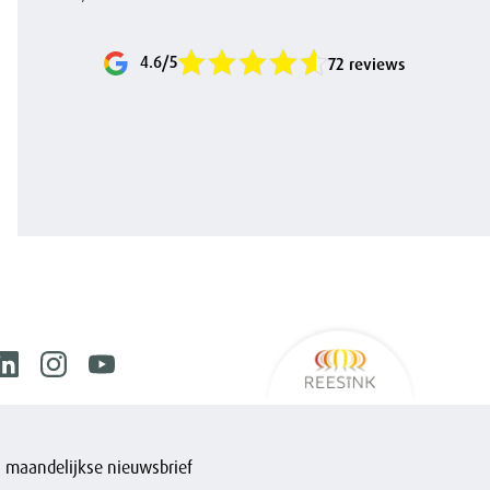
4.6/5
72 reviews
Reesink
ook
Linkedin
Instagram
Youtube
is maandelijkse nieuwsbrief