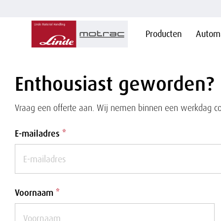
Hoofdnavigatie
Producten
Automa
Overslaan
en naar
de
inhoud
gaan
Enthousiast geworden?
Vraag een offerte aan. Wij nemen binnen een werkdag co
E-mailadres
*
Voornaam
*