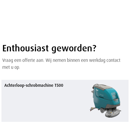
of
sluit
term
sluiten
men
Overslaan
en naar
de
inhoud
gaan
Enthousiast geworden?
Vraag een offerte aan. Wij nemen binnen een werkdag contact
met u op.
Achterloop-schrobmachine T500