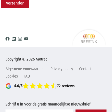
Verzenden
Ree
Facebook
Linkedin
Instagram
Youtube
Copyright © 2026 Motrac
Algemene voorwaarden
Privacy policy
Contact
Cookies
FAQ
4.6/5
72 reviews
Schrijf u in voor de gratis maandelijkse nieuwsbrief