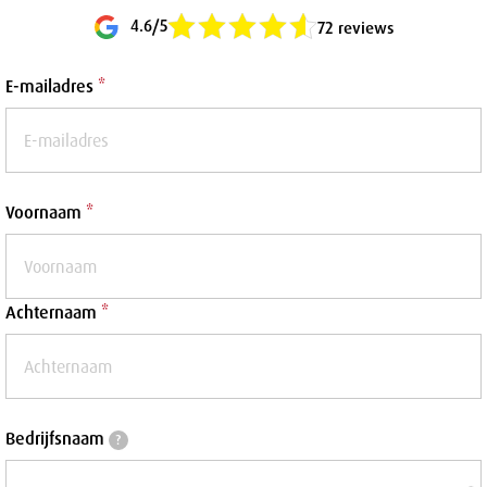
4.6/5
72 reviews
E-mailadres
*
Voornaam
*
Achternaam
*
Bedrijfsnaam
Bedrijfsnaam
?