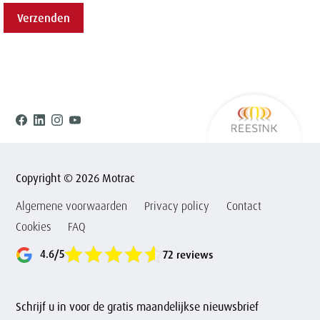
Verzenden
Ree
Facebook
Linkedin
Instagram
Youtube
Copyright © 2026 Motrac
Algemene voorwaarden
Privacy policy
Contact
Cookies
FAQ
4.6/5
72 reviews
Schrijf u in voor de gratis maandelijkse nieuwsbrief