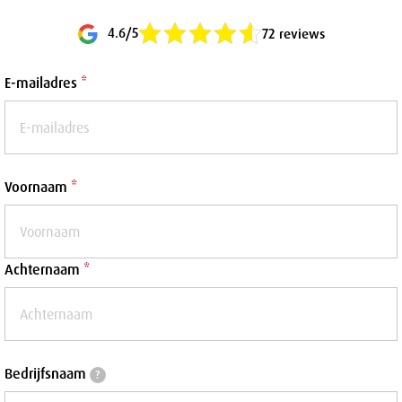
4.6/5
72 reviews
E-mailadres
*
Voornaam
*
Achternaam
*
Bedrijfsnaam
Bedrijfsnaam
?