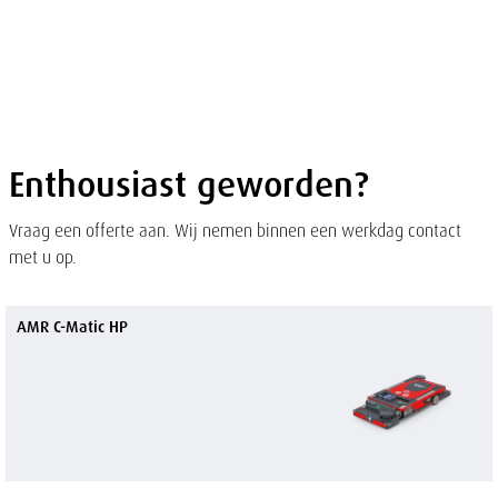
of
sluit
term
sluiten
men
Overslaan
en naar
de
inhoud
gaan
Enthousiast geworden?
Vraag een offerte aan. Wij nemen binnen een werkdag contact
met u op.
AMR C-Matic HP