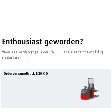
of
sluit
term
sluiten
men
Overslaan
en naar
de
inhoud
gaan
Enthousiast geworden?
Vraag een adviesgesprek aan. Wij nemen binnen een werkdag
contact met u op.
Orderverzameltruck N20 C D