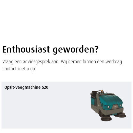
of
sluit
term
sluiten
men
Overslaan
en naar
de
inhoud
gaan
Enthousiast geworden?
Vraag een adviesgesprek aan. Wij nemen binnen een werkdag
contact met u op.
Opzit-veegmachine S20